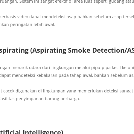
angan. Sistem ini sangat efektif di area luas seperti gudang ata
 berbasis video dapat mendeteksi asap bahkan sebelum asap terse
kan peringatan lebih awal.
pirating (Aspirating Smoke Detection/A
engan menarik udara dari lingkungan melalui pipa-pipa kecil ke uni
dan dapat mendeteksi kebakaran pada tahap awal, bahkan sebelum a
at cocok digunakan di lingkungan yang memerlukan deteksi sangat
 fasilitas penyimpanan barang berharga.
ificial Intelligence)