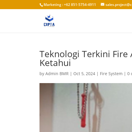
Marketing : +62 851-5754-4911
sales.project@c
Teknologi Terkini Fir
Ketahui
by
Admin BMR
|
Oct 5, 2024
|
Fire System
|
0