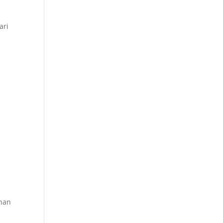
ari
ahan