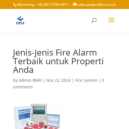
Marketing : +62 851-5754-4911
sales.project@crn.co.id
Jenis-Jenis Fire Alarm
Terbaik untuk Properti
Anda
by
Admin BMR
|
Nov 22, 2024
|
Fire System
|
0
comments