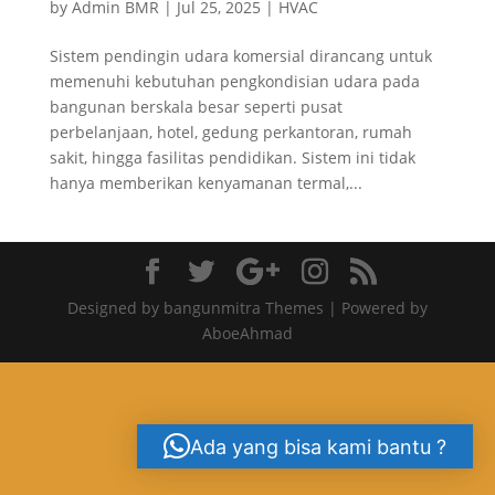
by
Admin BMR
|
Jul 25, 2025
|
HVAC
Sistem pendingin udara komersial dirancang untuk
memenuhi kebutuhan pengkondisian udara pada
bangunan berskala besar seperti pusat
perbelanjaan, hotel, gedung perkantoran, rumah
sakit, hingga fasilitas pendidikan. Sistem ini tidak
hanya memberikan kenyamanan termal,...
Designed by bangunmitra Themes | Powered by
AboeAhmad
Ada yang bisa kami bantu ?