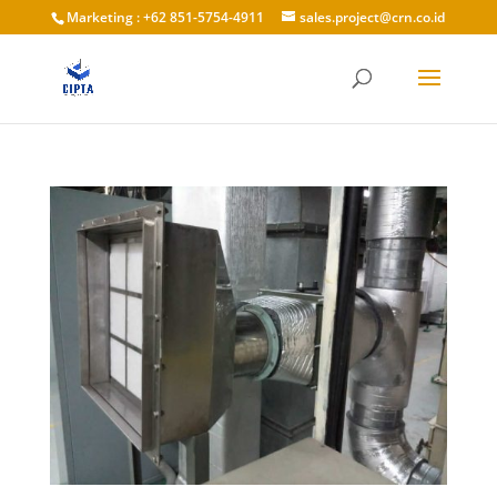
Marketing : +62 851-5754-4911
sales.project@crn.co.id