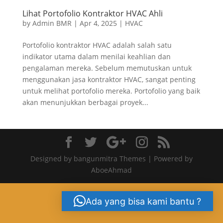
Lihat Portofolio Kontraktor HVAC Ahli
by
Admin BMR
|
Apr 4, 2025
|
HVAC
Portofolio kontraktor HVAC adalah salah satu
indikator utama dalam menilai keahlian dan
pengalaman mereka. Sebelum memutuskan untuk
menggunakan jasa kontraktor HVAC, sangat penting
untuk melihat portofolio mereka. Portofolio yang baik
akan menunjukkan berbagai proyek...
Designed by bangunmitra Themes | Powered by
AboeAhmad
Ada yang bisa kami bantu ?