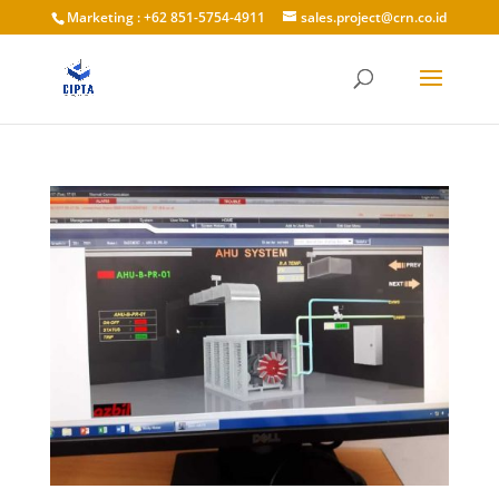
Marketing : +62 851-5754-4911
sales.project@crn.co.id