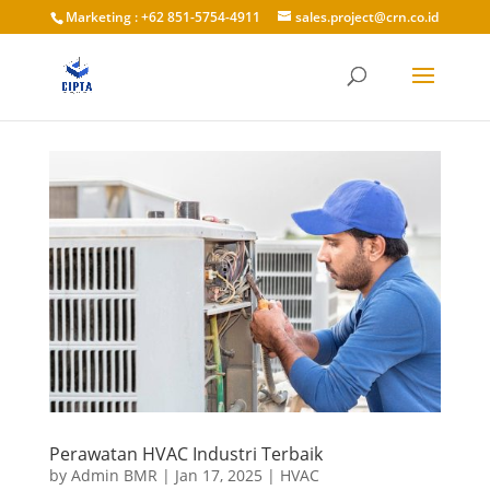
Marketing : +62 851-5754-4911
sales.project@crn.co.id
Perawatan HVAC Industri Terbaik
by
Admin BMR
|
Jan 17, 2025
|
HVAC