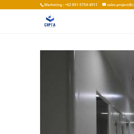
Marketing : +62 851-5754-4911
sales.project@c