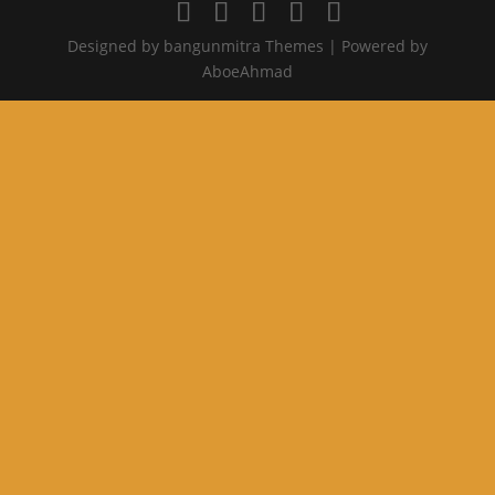
Designed by bangunmitra Themes | Powered by
AboeAhmad