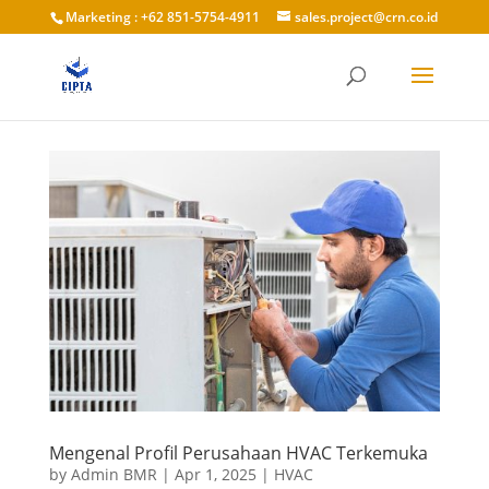
Marketing : +62 851-5754-4911
sales.project@crn.co.id
Mengenal Profil Perusahaan HVAC Terkemuka
by
Admin BMR
|
Apr 1, 2025
|
HVAC