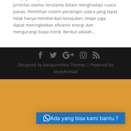
prioritas utama, terutama dalam menghadapi cuaca
panas. Pemilihan sistem pendingin udara yang tepat
tidak hanya memberikan kesejukan, tetapi juga
dapat meningkatkan efisiensi energi dan
mengurangi biaya listrik. Berikut adalah...
Designed by bangunmitra Themes | Powered by
AboeAhmad
Ada yang bisa kami bantu ?